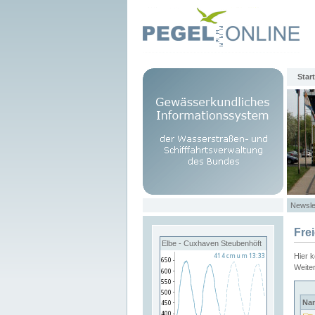
Start
Newsle
Fre
Elbe - Cuxhaven Steubenhöft
Hier 
Weite
Na