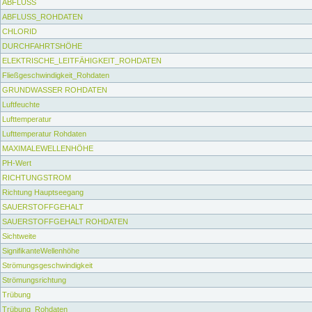
ABFLUSS
ABFLUSS_ROHDATEN
CHLORID
DURCHFAHRTSHÖHE
ELEKTRISCHE_LEITFÄHIGKEIT_ROHDATEN
Fließgeschwindigkeit_Rohdaten
GRUNDWASSER ROHDATEN
Luftfeuchte
Lufttemperatur
Lufttemperatur Rohdaten
MAXIMALEWELLENHÖHE
PH-Wert
RICHTUNGSTROM
Richtung Hauptseegang
SAUERSTOFFGEHALT
SAUERSTOFFGEHALT ROHDATEN
Sichtweite
SignifikanteWellenhöhe
Strömungsgeschwindigkeit
Strömungsrichtung
Trübung
Trübung_Rohdaten