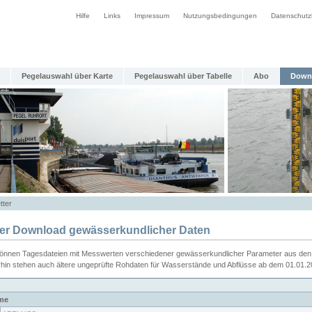
Hilfe
Links
Impressum
Nutzungsbedingungen
Datenschutz
Pegelauswahl über Karte
Pegelauswahl über Tabelle
Abo
Down
tter
ier Download gewässerkundlicher Daten
können Tagesdateien mit Messwerten verschiedener gewässerkundlicher Parameter aus den 
rhin stehen auch ältere ungeprüfte Rohdaten für Wasserstände und Abflüsse ab dem 01.01.
me