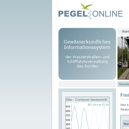
Start
Newsle
Fre
Elbe - Cuxhaven Steubenhöft
Hier 
Weite
Na