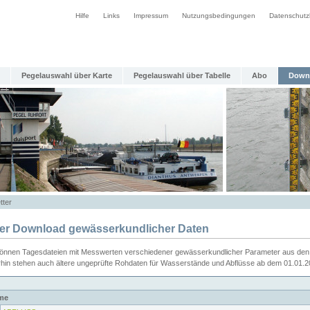
Hilfe
Links
Impressum
Nutzungsbedingungen
Datenschutz
Pegelauswahl über Karte
Pegelauswahl über Tabelle
Abo
Down
tter
ier Download gewässerkundlicher Daten
können Tagesdateien mit Messwerten verschiedener gewässerkundlicher Parameter aus den 
rhin stehen auch ältere ungeprüfte Rohdaten für Wasserstände und Abflüsse ab dem 01.01.
me