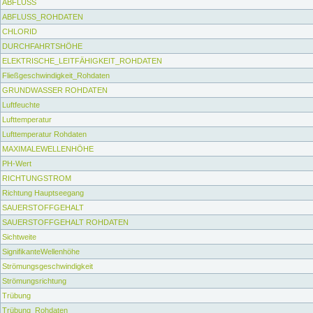
ABFLUSS
ABFLUSS_ROHDATEN
CHLORID
DURCHFAHRTSHÖHE
ELEKTRISCHE_LEITFÄHIGKEIT_ROHDATEN
Fließgeschwindigkeit_Rohdaten
GRUNDWASSER ROHDATEN
Luftfeuchte
Lufttemperatur
Lufttemperatur Rohdaten
MAXIMALEWELLENHÖHE
PH-Wert
RICHTUNGSTROM
Richtung Hauptseegang
SAUERSTOFFGEHALT
SAUERSTOFFGEHALT ROHDATEN
Sichtweite
SignifikanteWellenhöhe
Strömungsgeschwindigkeit
Strömungsrichtung
Trübung
Trübung_Rohdaten