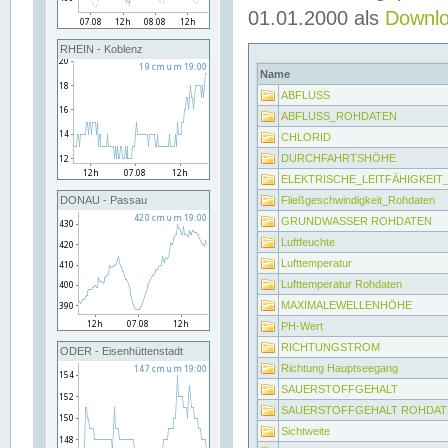
01.01.2000 als
Downl
RHEIN - Koblenz
Name
ABFLUSS
ABFLUSS_ROHDATEN
CHLORID
DURCHFAHRTSHÖHE
ELEKTRISCHE_LEITFÄHIGKEI
Fließgeschwindigkeit_Rohdaten
DONAU - Passau
GRUNDWASSER ROHDATEN
Luftfeuchte
Lufttemperatur
Lufttemperatur Rohdaten
MAXIMALEWELLENHÖHE
PH-Wert
RICHTUNGSTROM
ODER - Eisenhüttenstadt
Richtung Hauptseegang
SAUERSTOFFGEHALT
SAUERSTOFFGEHALT ROHDAT
Sichtweite