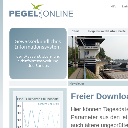
Hilfe
Link
Start
Pegelauswahl über Karte
Newsletter
Freier Downlo
Elbe - Cuxhaven Steubenhöft
Hier können Tagesdat
Parameter aus den let
auch ältere ungeprüf