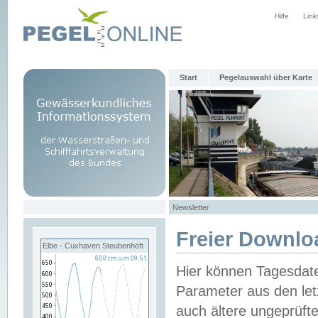
Hilfe
Link
Start
Pegelauswahl über Karte
Newsletter
Freier Downlo
Elbe - Cuxhaven Steubenhöft
Hier können Tagesdat
Parameter aus den let
auch ältere ungeprüf