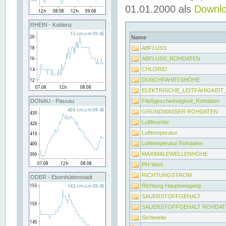
01.01.2000 als
Downl
RHEIN - Koblenz
Name
ABFLUSS
ABFLUSS_ROHDATEN
CHLORID
DURCHFAHRTSHÖHE
ELEKTRISCHE_LEITFÄHIGKEI
Fließgeschwindigkeit_Rohdaten
DONAU - Passau
GRUNDWASSER ROHDATEN
Luftfeuchte
Lufttemperatur
Lufttemperatur Rohdaten
MAXIMALEWELLENHÖHE
PH-Wert
RICHTUNGSTROM
ODER - Eisenhüttenstadt
Richtung Hauptseegang
SAUERSTOFFGEHALT
SAUERSTOFFGEHALT ROHDAT
Sichtweite