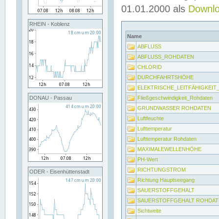
01.01.2000 als
Downl
RHEIN - Koblenz
Name
ABFLUSS
ABFLUSS_ROHDATEN
CHLORID
DURCHFAHRTSHÖHE
ELEKTRISCHE_LEITFÄHIGKEI
Fließgeschwindigkeit_Rohdaten
DONAU - Passau
GRUNDWASSER ROHDATEN
Luftfeuchte
Lufttemperatur
Lufttemperatur Rohdaten
MAXIMALEWELLENHÖHE
PH-Wert
RICHTUNGSTROM
ODER - Eisenhüttenstadt
Richtung Hauptseegang
SAUERSTOFFGEHALT
SAUERSTOFFGEHALT ROHDAT
Sichtweite