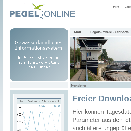
Hilfe
Link
Start
Pegelauswahl über Karte
Newsletter
Freier Downlo
Elbe - Cuxhaven Steubenhöft
Hier können Tagesdat
Parameter aus den let
auch ältere ungeprüf