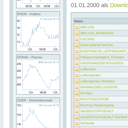
01.01.2000 als
Downl
RHEIN - Koblenz
Name
ABFLUSS
ABFLUSS_ROHDATEN
CHLORID
DURCHFAHRTSHÖHE
ELEKTRISCHE_LEITFÄHIGKEI
Fließgeschwindigkeit_Rohdaten
DONAU - Passau
GRUNDWASSER ROHDATEN
Luftfeuchte
Lufttemperatur
Lufttemperatur Rohdaten
MAXIMALEWELLENHÖHE
PH-Wert
RICHTUNGSTROM
ODER - Eisenhüttenstadt
Richtung Hauptseegang
SAUERSTOFFGEHALT
SAUERSTOFFGEHALT ROHDAT
Sichtweite