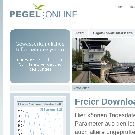
Hilfe
Link
Start
Pegelauswahl über Karte
Newsletter
Freier Downlo
Elbe - Cuxhaven Steubenhöft
Hier können Tagesdat
Parameter aus den let
auch ältere ungeprüf