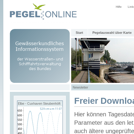
Hilfe
Link
Start
Pegelauswahl über Karte
Newsletter
Freier Downlo
Elbe - Cuxhaven Steubenhöft
Hier können Tagesdat
Parameter aus den let
auch ältere ungeprüf