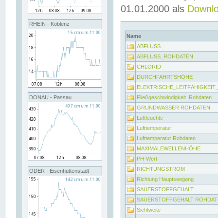
01.01.2000 als
Downl
RHEIN - Koblenz
Name
ABFLUSS
ABFLUSS_ROHDATEN
CHLORID
DURCHFAHRTSHÖHE
ELEKTRISCHE_LEITFÄHIGKEI
Fließgeschwindigkeit_Rohdaten
DONAU - Passau
GRUNDWASSER ROHDATEN
Luftfeuchte
Lufttemperatur
Lufttemperatur Rohdaten
MAXIMALEWELLENHÖHE
PH-Wert
RICHTUNGSTROM
ODER - Eisenhüttenstadt
Richtung Hauptseegang
SAUERSTOFFGEHALT
SAUERSTOFFGEHALT ROHDAT
Sichtweite