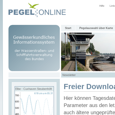
Hilfe
Link
Start
Pegelauswahl über Karte
Newsletter
Freier Downlo
Elbe - Cuxhaven Steubenhöft
Hier können Tagesdat
Parameter aus den let
auch ältere ungeprüf