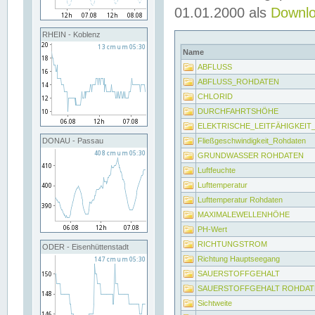
01.01.2000 als
Downl
RHEIN - Koblenz
Name
ABFLUSS
ABFLUSS_ROHDATEN
CHLORID
DURCHFAHRTSHÖHE
ELEKTRISCHE_LEITFÄHIGKEI
Fließgeschwindigkeit_Rohdaten
DONAU - Passau
GRUNDWASSER ROHDATEN
Luftfeuchte
Lufttemperatur
Lufttemperatur Rohdaten
MAXIMALEWELLENHÖHE
PH-Wert
RICHTUNGSTROM
ODER - Eisenhüttenstadt
Richtung Hauptseegang
SAUERSTOFFGEHALT
SAUERSTOFFGEHALT ROHDAT
Sichtweite