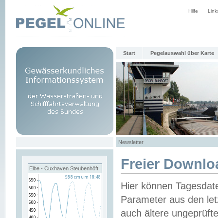
Hilfe
Link
Start
Pegelauswahl über Karte
Newsletter
Freier Downlo
Elbe - Cuxhaven Steubenhöft
Hier können Tagesdat
Parameter aus den let
auch ältere ungeprüf