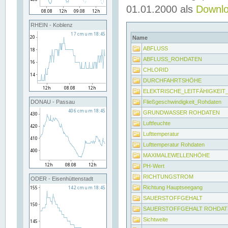
01.01.2000 als
Downl
RHEIN - Koblenz
Name
ABFLUSS
ABFLUSS_ROHDATEN
CHLORID
DURCHFAHRTSHÖHE
ELEKTRISCHE_LEITFÄHIGKEI
Fließgeschwindigkeit_Rohdaten
DONAU - Passau
GRUNDWASSER ROHDATEN
Luftfeuchte
Lufttemperatur
Lufttemperatur Rohdaten
MAXIMALEWELLENHÖHE
PH-Wert
RICHTUNGSTROM
ODER - Eisenhüttenstadt
Richtung Hauptseegang
SAUERSTOFFGEHALT
SAUERSTOFFGEHALT ROHDAT
Sichtweite