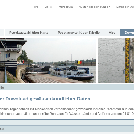
Hilfe
Links
Impressum
Nutzungsbedingungen
Datenschutz
Pegelauswahl über Karte
Pegelauswahl über Tabelle
Abo
Down
tter
ier Download gewässerkundlicher Daten
können Tagesdateien mit Messwerten verschiedener gewässerkundlicher Parameter aus den 
rhin stehen auch ältere ungeprüfte Rohdaten für Wasserstände und Abflüsse ab dem 01.01.
me