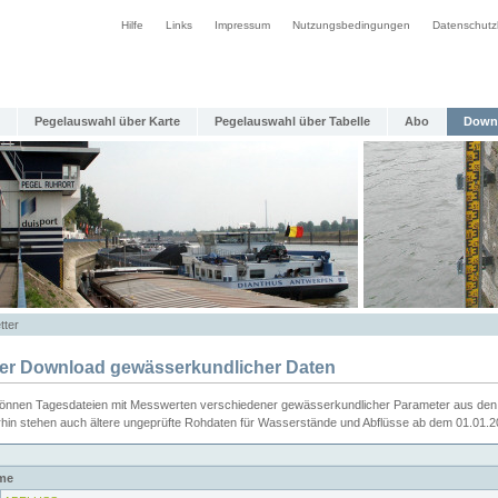
Hilfe
Links
Impressum
Nutzungsbedingungen
Datenschutz
Pegelauswahl über Karte
Pegelauswahl über Tabelle
Abo
Down
tter
ier Download gewässerkundlicher Daten
können Tagesdateien mit Messwerten verschiedener gewässerkundlicher Parameter aus den 
rhin stehen auch ältere ungeprüfte Rohdaten für Wasserstände und Abflüsse ab dem 01.01.
me