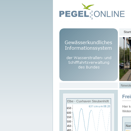
Start
Newsle
Fre
Elbe - Cuxhaven Steubenhöft
Hier 
Weite
Na