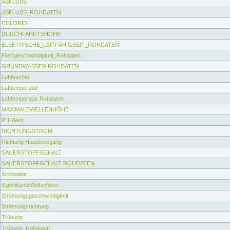
ABFLUSS
ABFLUSS_ROHDATEN
CHLORID
DURCHFAHRTSHÖHE
ELEKTRISCHE_LEITFÄHIGKEIT_ROHDATEN
Fließgeschwindigkeit_Rohdaten
GRUNDWASSER ROHDATEN
Luftfeuchte
Lufttemperatur
Lufttemperatur Rohdaten
MAXIMALEWELLENHÖHE
PH-Wert
RICHTUNGSTROM
Richtung Hauptseegang
SAUERSTOFFGEHALT
SAUERSTOFFGEHALT ROHDATEN
Sichtweite
SignifikanteWellenhöhe
Strömungsgeschwindigkeit
Strömungsrichtung
Trübung
Trübung_Rohdaten