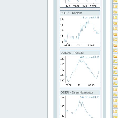
RHEIN - Koblenz
DONAU - Passau
ODER - Eisenhüttenstadt