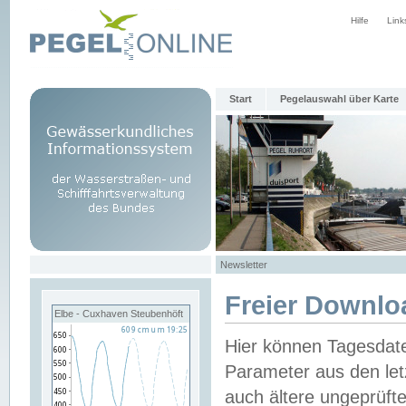
Hilfe
Link
Start
Pegelauswahl über Karte
Newsletter
Freier Downlo
Elbe - Cuxhaven Steubenhöft
Hier können Tagesdat
Parameter aus den let
auch ältere ungeprüf