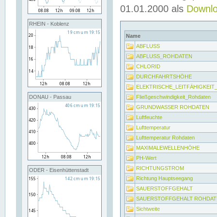
01.01.2000 als
Downl
RHEIN - Koblenz
Name
ABFLUSS
ABFLUSS_ROHDATEN
CHLORID
DURCHFAHRTSHÖHE
ELEKTRISCHE_LEITFÄHIGKEI
Fließgeschwindigkeit_Rohdaten
DONAU - Passau
GRUNDWASSER ROHDATEN
Luftfeuchte
Lufttemperatur
Lufttemperatur Rohdaten
MAXIMALEWELLENHÖHE
PH-Wert
RICHTUNGSTROM
ODER - Eisenhüttenstadt
Richtung Hauptseegang
SAUERSTOFFGEHALT
SAUERSTOFFGEHALT ROHDAT
Sichtweite