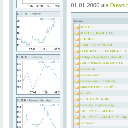
01.01.2000 als
Downl
RHEIN - Koblenz
Name
ABFLUSS
ABFLUSS_ROHDATEN
CHLORID
DURCHFAHRTSHÖHE
ELEKTRISCHE_LEITFÄHIGKEI
Fließgeschwindigkeit_Rohdaten
DONAU - Passau
GRUNDWASSER ROHDATEN
Luftfeuchte
Lufttemperatur
Lufttemperatur Rohdaten
MAXIMALEWELLENHÖHE
PH-Wert
RICHTUNGSTROM
ODER - Eisenhüttenstadt
Richtung Hauptseegang
SAUERSTOFFGEHALT
SAUERSTOFFGEHALT ROHDAT
Sichtweite