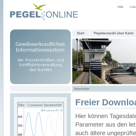
Hilfe
Link
Start
Pegelauswahl über Karte
Newsletter
Freier Downlo
Elbe - Cuxhaven Steubenhöft
Hier können Tagesdat
Parameter aus den let
auch ältere ungeprüf