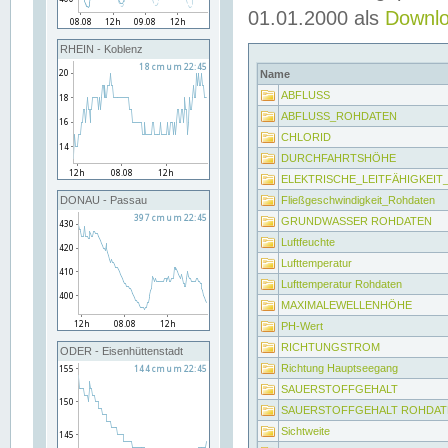
01.01.2000 als
Downl
RHEIN - Koblenz
Name
ABFLUSS
ABFLUSS_ROHDATEN
CHLORID
DURCHFAHRTSHÖHE
ELEKTRISCHE_LEITFÄHIGKEI
Fließgeschwindigkeit_Rohdaten
DONAU - Passau
GRUNDWASSER ROHDATEN
Luftfeuchte
Lufttemperatur
Lufttemperatur Rohdaten
MAXIMALEWELLENHÖHE
PH-Wert
RICHTUNGSTROM
ODER - Eisenhüttenstadt
Richtung Hauptseegang
SAUERSTOFFGEHALT
SAUERSTOFFGEHALT ROHDAT
Sichtweite