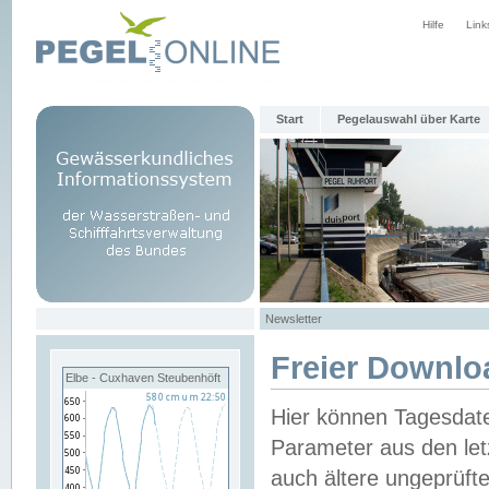
Hilfe
Link
Start
Pegelauswahl über Karte
Newsletter
Freier Downlo
Elbe - Cuxhaven Steubenhöft
Hier können Tagesdat
Parameter aus den let
auch ältere ungeprüf