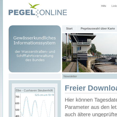
Hilfe
Link
Start
Pegelauswahl über Karte
Newsletter
Freier Downlo
Elbe - Cuxhaven Steubenhöft
Hier können Tagesdat
Parameter aus den let
auch ältere ungeprüf