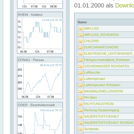
01.01.2000 als
Downl
RHEIN - Koblenz
Name
ABFLUSS
ABFLUSS_ROHDATEN
CHLORID
DURCHFAHRTSHÖHE
ELEKTRISCHE_LEITFÄHIGKEI
Fließgeschwindigkeit_Rohdaten
DONAU - Passau
GRUNDWASSER ROHDATEN
Luftfeuchte
Lufttemperatur
Lufttemperatur Rohdaten
MAXIMALEWELLENHÖHE
PH-Wert
RICHTUNGSTROM
ODER - Eisenhüttenstadt
Richtung Hauptseegang
SAUERSTOFFGEHALT
SAUERSTOFFGEHALT ROHDAT
Sichtweite