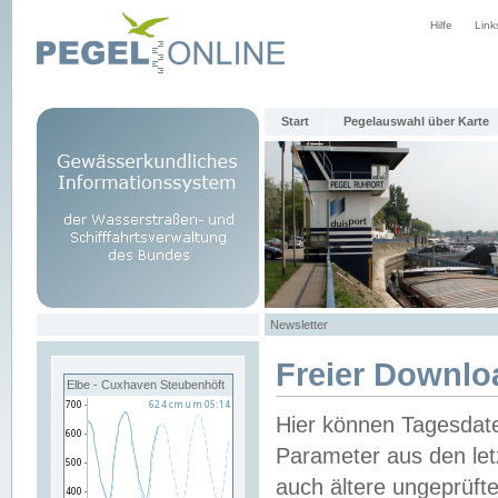
Hilfe
Link
Start
Pegelauswahl über Karte
Newsletter
Freier Downlo
Elbe - Cuxhaven Steubenhöft
Hier können Tagesdat
Parameter aus den let
auch ältere ungeprüf