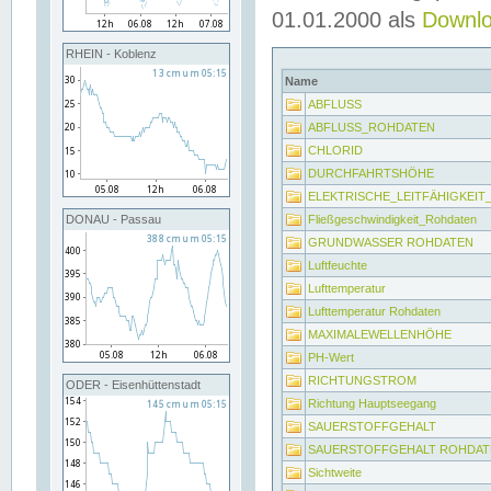
01.01.2000 als
Downl
RHEIN - Koblenz
Name
ABFLUSS
ABFLUSS_ROHDATEN
CHLORID
DURCHFAHRTSHÖHE
ELEKTRISCHE_LEITFÄHIGKEI
Fließgeschwindigkeit_Rohdaten
DONAU - Passau
GRUNDWASSER ROHDATEN
Luftfeuchte
Lufttemperatur
Lufttemperatur Rohdaten
MAXIMALEWELLENHÖHE
PH-Wert
RICHTUNGSTROM
ODER - Eisenhüttenstadt
Richtung Hauptseegang
SAUERSTOFFGEHALT
SAUERSTOFFGEHALT ROHDAT
Sichtweite