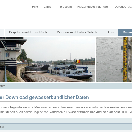
Hilfe
Links
Impressum
Nutzungsbedingungen
Datenschutz
Pegelauswahl über Karte
Pegelauswahl über Tabelle
Abo
Down
tter
ier Download gewässerkundlicher Daten
können Tagesdateien mit Messwerten verschiedener gewässerkundlicher Parameter aus den 
rhin stehen auch ältere ungeprüfte Rohdaten für Wasserstände und Abflüsse ab dem 01.01.
me