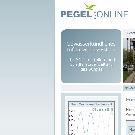
Start
Newsle
Fre
Elbe - Cuxhaven Steubenhöft
Hier 
Weite
Na