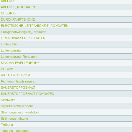
ABFLUSS
ABFLUSS_ROHDATEN
CHLORID
DURCHFAHRTSHÖHE
ELEKTRISCHE_LEITFÄHIGKEIT_ROHDATEN
Fließgeschwindigkeit_Rohdaten
GRUNDWASSER ROHDATEN
Luftfeuchte
Lufttemperatur
Lufttemperatur Rohdaten
MAXIMALEWELLENHÖHE
PH-Wert
RICHTUNGSTROM
Richtung Hauptseegang
SAUERSTOFFGEHALT
SAUERSTOFFGEHALT ROHDATEN
Sichtweite
SignifikanteWellenhöhe
Strömungsgeschwindigkeit
Strömungsrichtung
Trübung
Trübung_Rohdaten