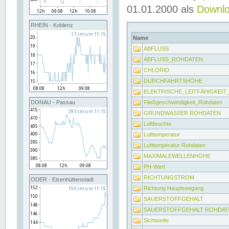
01.01.2000 als
Downl
RHEIN - Koblenz
Name
ABFLUSS
ABFLUSS_ROHDATEN
CHLORID
DURCHFAHRTSHÖHE
ELEKTRISCHE_LEITFÄHIGKEI
Fließgeschwindigkeit_Rohdaten
DONAU - Passau
GRUNDWASSER ROHDATEN
Luftfeuchte
Lufttemperatur
Lufttemperatur Rohdaten
MAXIMALEWELLENHÖHE
PH-Wert
RICHTUNGSTROM
ODER - Eisenhüttenstadt
Richtung Hauptseegang
SAUERSTOFFGEHALT
SAUERSTOFFGEHALT ROHDAT
Sichtweite