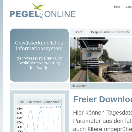
Hilfe
Link
Start
Pegelauswahl über Karte
Newsletter
Freier Downlo
Elbe - Cuxhaven Steubenhöft
Hier können Tagesdat
Parameter aus den let
auch ältere ungeprüf