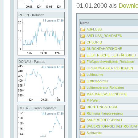
01.01.2000 als
Downl
RHEIN - Koblenz
Name
ABFLUSS
ABFLUSS_ROHDATEN
CHLORID
DURCHFAHRTSHÖHE
ELEKTRISCHE_LEITFÄHIGKEI
Fließgeschwindigkeit_Rohdaten
DONAU - Passau
GRUNDWASSER ROHDATEN
Luftfeuchte
Lufttemperatur
Lufttemperatur Rohdaten
MAXIMALEWELLENHÖHE
PH-Wert
RICHTUNGSTROM
ODER - Eisenhüttenstadt
Richtung Hauptseegang
SAUERSTOFFGEHALT
SAUERSTOFFGEHALT ROHDAT
Sichtweite