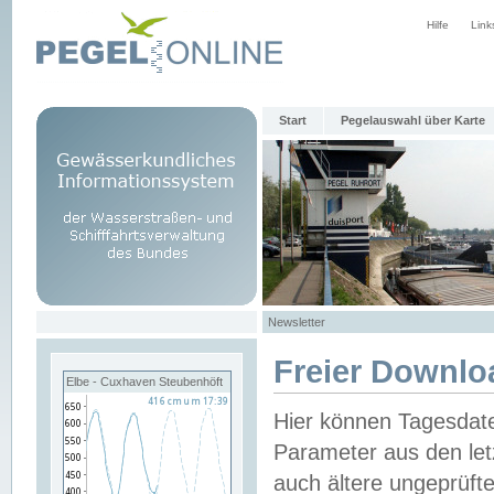
Hilfe
Link
Start
Pegelauswahl über Karte
Newsletter
Freier Downlo
Elbe - Cuxhaven Steubenhöft
Hier können Tagesdat
Parameter aus den let
auch ältere ungeprüf