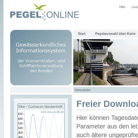
Hilfe
Link
Start
Pegelauswahl über Karte
Newsletter
Freier Downlo
Elbe - Cuxhaven Steubenhöft
Hier können Tagesdat
Parameter aus den let
auch ältere ungeprüf