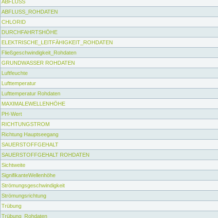
ABFLUSS
ABFLUSS_ROHDATEN
CHLORID
DURCHFAHRTSHÖHE
ELEKTRISCHE_LEITFÄHIGKEIT_ROHDATEN
Fließgeschwindigkeit_Rohdaten
GRUNDWASSER ROHDATEN
Luftfeuchte
Lufttemperatur
Lufttemperatur Rohdaten
MAXIMALEWELLENHÖHE
PH-Wert
RICHTUNGSTROM
Richtung Hauptseegang
SAUERSTOFFGEHALT
SAUERSTOFFGEHALT ROHDATEN
Sichtweite
SignifikanteWellenhöhe
Strömungsgeschwindigkeit
Strömungsrichtung
Trübung
Trübung_Rohdaten