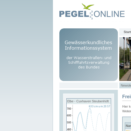
Start
Newsle
Fre
Elbe - Cuxhaven Steubenhöft
Hier 
Weite
Na