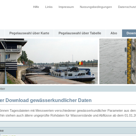
Hilfe
Links
Impressum
Nutzungsbedingungen
Datenschutz
Pegelauswahl über Karte
Pegelauswahl über Tabelle
Abo
Down
tter
ier Download gewässerkundlicher Daten
können Tagesdateien mit Messwerten verschiedener gewässerkundlicher Parameter aus den 
rhin stehen auch ältere ungeprüfte Rohdaten für Wasserstände und Abflüsse ab dem 01.01.
me