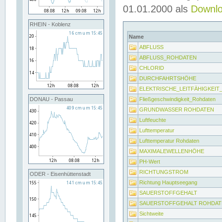
01.01.2000 als
Downl
RHEIN - Koblenz
Name
ABFLUSS
ABFLUSS_ROHDATEN
CHLORID
DURCHFAHRTSHÖHE
ELEKTRISCHE_LEITFÄHIGKEI
Fließgeschwindigkeit_Rohdaten
DONAU - Passau
GRUNDWASSER ROHDATEN
Luftfeuchte
Lufttemperatur
Lufttemperatur Rohdaten
MAXIMALEWELLENHÖHE
PH-Wert
RICHTUNGSTROM
ODER - Eisenhüttenstadt
Richtung Hauptseegang
SAUERSTOFFGEHALT
SAUERSTOFFGEHALT ROHDAT
Sichtweite