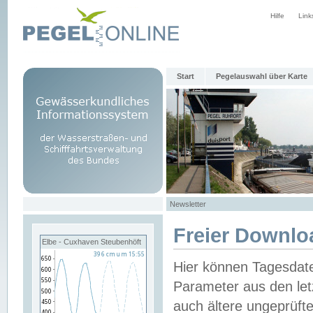
Hilfe
Link
Start
Pegelauswahl über Karte
Newsletter
Freier Downlo
Elbe - Cuxhaven Steubenhöft
Hier können Tagesdat
Parameter aus den let
auch ältere ungeprüf