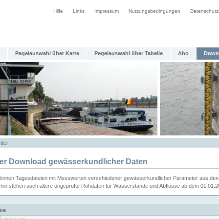
Hilfe
Links
Impressum
Nutzungsbedingungen
Datenschutz
Pegelauswahl über Karte
Pegelauswahl über Tabelle
Abo
Down
tter
ier Download gewässerkundlicher Daten
können Tagesdateien mit Messwerten verschiedener gewässerkundlicher Parameter aus den 
rhin stehen auch ältere ungeprüfte Rohdaten für Wasserstände und Abflüsse ab dem 01.01.
me