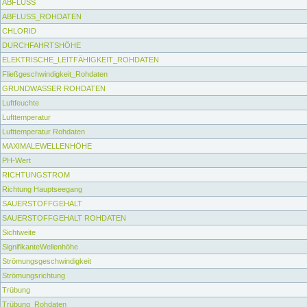
ABFLUSS
ABFLUSS_ROHDATEN
CHLORID
DURCHFAHRTSHÖHE
ELEKTRISCHE_LEITFÄHIGKEIT_ROHDATEN
Fließgeschwindigkeit_Rohdaten
GRUNDWASSER ROHDATEN
Luftfeuchte
Lufttemperatur
Lufttemperatur Rohdaten
MAXIMALEWELLENHÖHE
PH-Wert
RICHTUNGSTROM
Richtung Hauptseegang
SAUERSTOFFGEHALT
SAUERSTOFFGEHALT ROHDATEN
Sichtweite
SignifikanteWellenhöhe
Strömungsgeschwindigkeit
Strömungsrichtung
Trübung
Trübung_Rohdaten