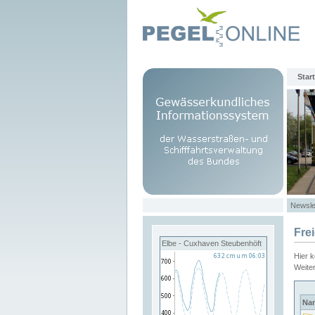
Start
Newsle
Fre
Elbe - Cuxhaven Steubenhöft
Hier 
Weite
Na