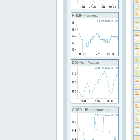
RHEIN - Koblenz
DONAU - Passau
ODER - Eisenhüttenstadt