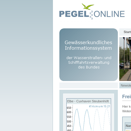
Start
Newsle
Fre
Elbe - Cuxhaven Steubenhöft
Hier 
Weite
Na