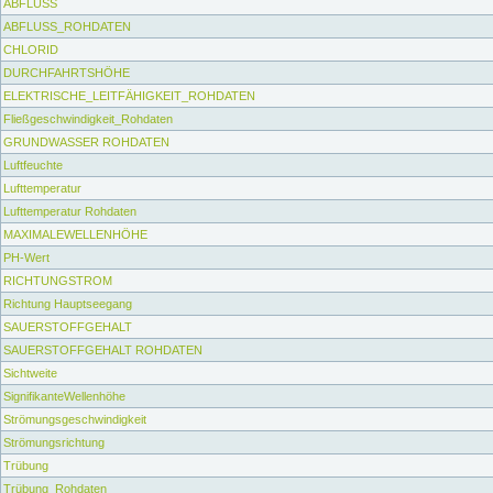
ABFLUSS
ABFLUSS_ROHDATEN
CHLORID
DURCHFAHRTSHÖHE
ELEKTRISCHE_LEITFÄHIGKEIT_ROHDATEN
Fließgeschwindigkeit_Rohdaten
GRUNDWASSER ROHDATEN
Luftfeuchte
Lufttemperatur
Lufttemperatur Rohdaten
MAXIMALEWELLENHÖHE
PH-Wert
RICHTUNGSTROM
Richtung Hauptseegang
SAUERSTOFFGEHALT
SAUERSTOFFGEHALT ROHDATEN
Sichtweite
SignifikanteWellenhöhe
Strömungsgeschwindigkeit
Strömungsrichtung
Trübung
Trübung_Rohdaten