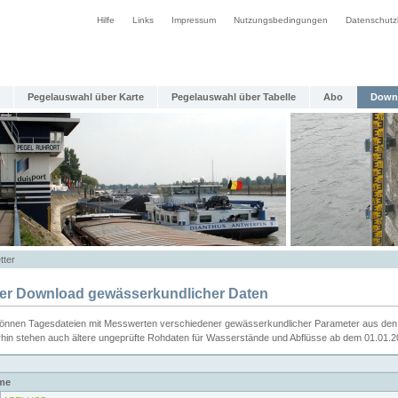
Hilfe
Links
Impressum
Nutzungsbedingungen
Datenschutz
Pegelauswahl über Karte
Pegelauswahl über Tabelle
Abo
Down
tter
ier Download gewässerkundlicher Daten
können Tagesdateien mit Messwerten verschiedener gewässerkundlicher Parameter aus den 
rhin stehen auch ältere ungeprüfte Rohdaten für Wasserstände und Abflüsse ab dem 01.01.
me