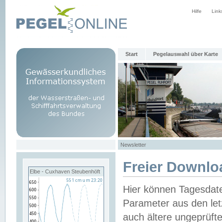
Hilfe
Link
Start
Pegelauswahl über Karte
Newsletter
Freier Downlo
Elbe - Cuxhaven Steubenhöft
Hier können Tagesdat
Parameter aus den let
auch ältere ungeprüf