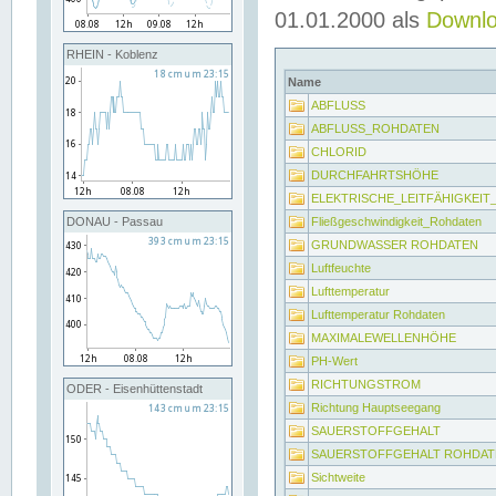
01.01.2000 als
Downl
RHEIN - Koblenz
Name
ABFLUSS
ABFLUSS_ROHDATEN
CHLORID
DURCHFAHRTSHÖHE
ELEKTRISCHE_LEITFÄHIGKEI
Fließgeschwindigkeit_Rohdaten
DONAU - Passau
GRUNDWASSER ROHDATEN
Luftfeuchte
Lufttemperatur
Lufttemperatur Rohdaten
MAXIMALEWELLENHÖHE
PH-Wert
RICHTUNGSTROM
ODER - Eisenhüttenstadt
Richtung Hauptseegang
SAUERSTOFFGEHALT
SAUERSTOFFGEHALT ROHDAT
Sichtweite