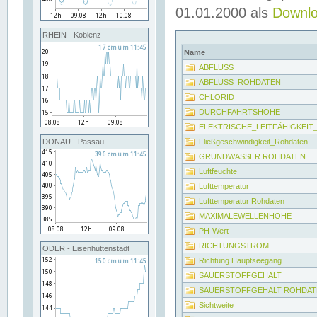
01.01.2000 als
Downl
RHEIN - Koblenz
Name
ABFLUSS
ABFLUSS_ROHDATEN
CHLORID
DURCHFAHRTSHÖHE
ELEKTRISCHE_LEITFÄHIGKEI
Fließgeschwindigkeit_Rohdaten
DONAU - Passau
GRUNDWASSER ROHDATEN
Luftfeuchte
Lufttemperatur
Lufttemperatur Rohdaten
MAXIMALEWELLENHÖHE
PH-Wert
RICHTUNGSTROM
ODER - Eisenhüttenstadt
Richtung Hauptseegang
SAUERSTOFFGEHALT
SAUERSTOFFGEHALT ROHDAT
Sichtweite