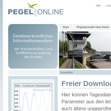
Hilfe
Link
Start
Pegelauswahl über Karte
Newsletter
Freier Downlo
Elbe - Cuxhaven Steubenhöft
Hier können Tagesdat
Parameter aus den let
auch ältere ungeprüf