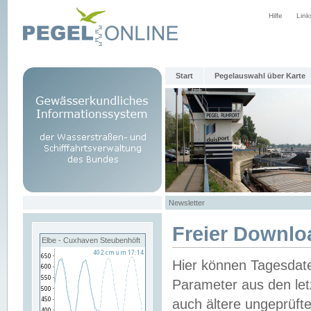
Hilfe
Link
Start
Pegelauswahl über Karte
Newsletter
Freier Downlo
Elbe - Cuxhaven Steubenhöft
Hier können Tagesdat
Parameter aus den let
auch ältere ungeprüf