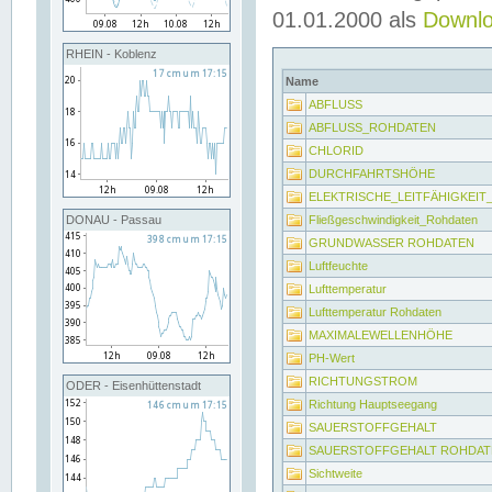
01.01.2000 als
Downl
RHEIN - Koblenz
Name
ABFLUSS
ABFLUSS_ROHDATEN
CHLORID
DURCHFAHRTSHÖHE
ELEKTRISCHE_LEITFÄHIGKEI
Fließgeschwindigkeit_Rohdaten
DONAU - Passau
GRUNDWASSER ROHDATEN
Luftfeuchte
Lufttemperatur
Lufttemperatur Rohdaten
MAXIMALEWELLENHÖHE
PH-Wert
RICHTUNGSTROM
ODER - Eisenhüttenstadt
Richtung Hauptseegang
SAUERSTOFFGEHALT
SAUERSTOFFGEHALT ROHDAT
Sichtweite