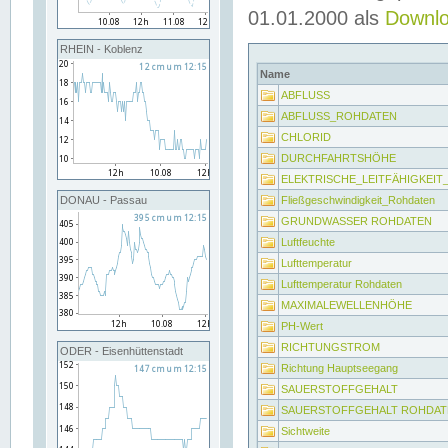
01.01.2000 als
Downl
RHEIN - Koblenz
Name
ABFLUSS
ABFLUSS_ROHDATEN
CHLORID
DURCHFAHRTSHÖHE
ELEKTRISCHE_LEITFÄHIGKEI
Fließgeschwindigkeit_Rohdaten
DONAU - Passau
GRUNDWASSER ROHDATEN
Luftfeuchte
Lufttemperatur
Lufttemperatur Rohdaten
MAXIMALEWELLENHÖHE
PH-Wert
RICHTUNGSTROM
ODER - Eisenhüttenstadt
Richtung Hauptseegang
SAUERSTOFFGEHALT
SAUERSTOFFGEHALT ROHDAT
Sichtweite