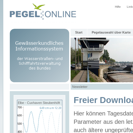
Hilfe
Link
Start
Pegelauswahl über Karte
Newsletter
Freier Downlo
Elbe - Cuxhaven Steubenhöft
Hier können Tagesdat
Parameter aus den let
auch ältere ungeprüf