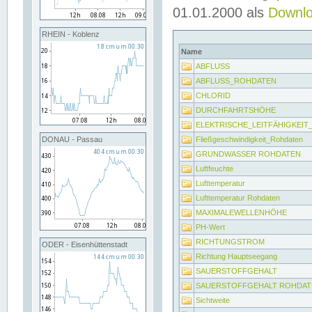
01.01.2000 als
Downl
RHEIN - Koblenz
Name
ABFLUSS
ABFLUSS_ROHDATEN
CHLORID
DURCHFAHRTSHÖHE
ELEKTRISCHE_LEITFÄHIGKEI
Fließgeschwindigkeit_Rohdaten
DONAU - Passau
GRUNDWASSER ROHDATEN
Luftfeuchte
Lufttemperatur
Lufttemperatur Rohdaten
MAXIMALEWELLENHÖHE
PH-Wert
RICHTUNGSTROM
ODER - Eisenhüttenstadt
Richtung Hauptseegang
SAUERSTOFFGEHALT
SAUERSTOFFGEHALT ROHDAT
Sichtweite