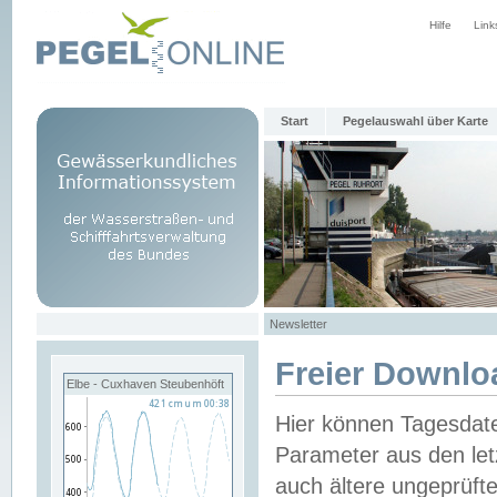
Hilfe
Link
Start
Pegelauswahl über Karte
Newsletter
Freier Downlo
Elbe - Cuxhaven Steubenhöft
Hier können Tagesdat
Parameter aus den let
auch ältere ungeprüf