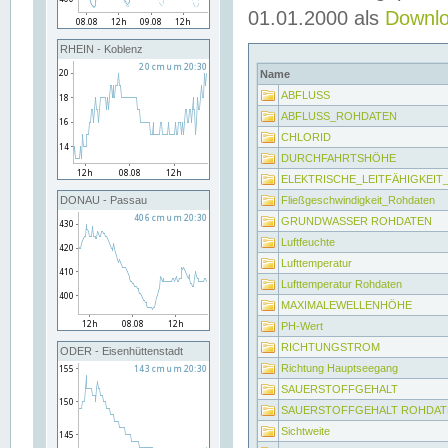
01.01.2000 als
Downl
RHEIN - Koblenz
Name
ABFLUSS
ABFLUSS_ROHDATEN
CHLORID
DURCHFAHRTSHÖHE
ELEKTRISCHE_LEITFÄHIGKEI
Fließgeschwindigkeit_Rohdaten
DONAU - Passau
GRUNDWASSER ROHDATEN
Luftfeuchte
Lufttemperatur
Lufttemperatur Rohdaten
MAXIMALEWELLENHÖHE
PH-Wert
RICHTUNGSTROM
ODER - Eisenhüttenstadt
Richtung Hauptseegang
SAUERSTOFFGEHALT
SAUERSTOFFGEHALT ROHDAT
Sichtweite