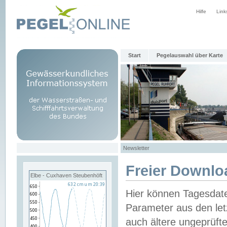
Hilfe
Link
Start
Pegelauswahl über Karte
Newsletter
Freier Downlo
Elbe - Cuxhaven Steubenhöft
Hier können Tagesdat
Parameter aus den let
auch ältere ungeprüf