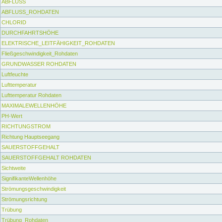
ABFLUSS
ABFLUSS_ROHDATEN
CHLORID
DURCHFAHRTSHÖHE
ELEKTRISCHE_LEITFÄHIGKEIT_ROHDATEN
Fließgeschwindigkeit_Rohdaten
GRUNDWASSER ROHDATEN
Luftfeuchte
Lufttemperatur
Lufttemperatur Rohdaten
MAXIMALEWELLENHÖHE
PH-Wert
RICHTUNGSTROM
Richtung Hauptseegang
SAUERSTOFFGEHALT
SAUERSTOFFGEHALT ROHDATEN
Sichtweite
SignifikanteWellenhöhe
Strömungsgeschwindigkeit
Strömungsrichtung
Trübung
Trübung_Rohdaten