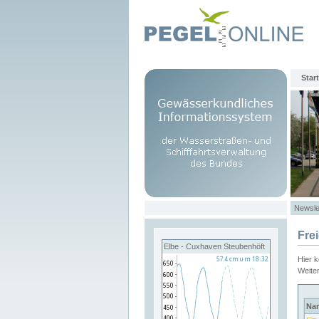
Start
Newsle
Fre
Elbe - Cuxhaven Steubenhöft
Hier 
Weite
Na