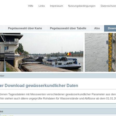
Hilfe
Links
Impressum
Nutzungsbedingungen
Datenschutz
Pegelauswahl über Karte
Pegelauswahl über Tabelle
Abo
Down
tter
ier Download gewässerkundlicher Daten
können Tagesdateien mit Messwerten verschiedener gewässerkundlicher Parameter aus den 
rhin stehen auch ältere ungeprüfte Rohdaten für Wasserstände und Abflüsse ab dem 01.01.
me