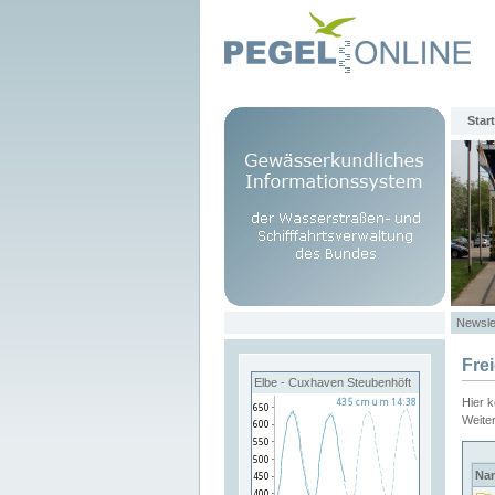
Start
Newsle
Fre
Elbe - Cuxhaven Steubenhöft
Hier 
Weite
Na