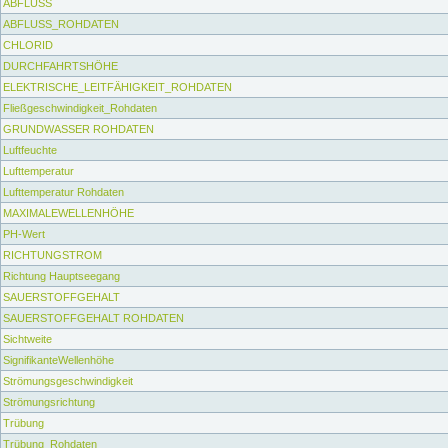
ABFLUSS
ABFLUSS_ROHDATEN
CHLORID
DURCHFAHRTSHÖHE
ELEKTRISCHE_LEITFÄHIGKEIT_ROHDATEN
Fließgeschwindigkeit_Rohdaten
GRUNDWASSER ROHDATEN
Luftfeuchte
Lufttemperatur
Lufttemperatur Rohdaten
MAXIMALEWELLENHÖHE
PH-Wert
RICHTUNGSTROM
Richtung Hauptseegang
SAUERSTOFFGEHALT
SAUERSTOFFGEHALT ROHDATEN
Sichtweite
SignifikanteWellenhöhe
Strömungsgeschwindigkeit
Strömungsrichtung
Trübung
Trübung_Rohdaten