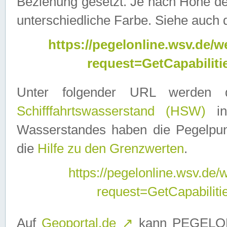
Beziehung gesetzt. Je nach Höhe d
unterschiedliche Farbe. Siehe auch 
https://pegelonline.wsv.de
request=GetCapabilit
Unter folgender URL werden
Schifffahrtswasserstand (HSW)
in
Wasserstandes haben die Pegelpunk
die
Hilfe zu den Grenzwerten
.
https://pegelonline.wsv.de
request=GetCapabilit
Auf
Geoportal.de
↗
kann PEGELON