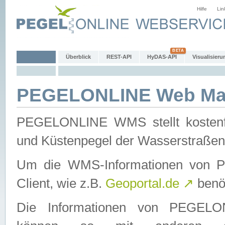
Hilfe
Lin
Überblick
REST-API
HyDAS-API
Visualisieru
PEGELONLINE Web Map
PEGELONLINE WMS stellt kostenfr
und Küstenpegel der Wasserstraßen
Um die WMS-Informationen von 
Client, wie z.B.
Geoportal.de
↗
benöt
Die Informationen von PEGE