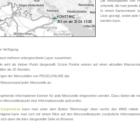
Die Informationen von
unterteilt, die man jeweil
In einem Kartenviewer b
Liste gezeigt, wobei jede
werden kann.
 Verfügung.
asst mehrere untergeordnete Layer zusammen.
 wird als kleiner Punkt dargestellt. Grüne Punkte weisen auf einen aktuellen Wasserstan
lter als 25 Stunden.
nungen der Messstellen von PEGELONLINE dar.
 Wasserstand jeder Messstelle an.
rgehende Informationen können für jede Messstelle eingesehen werden. Dazu bieten die meis
en Messstellenpunkt eine Informationsseite aufzurufen.
m
Geoportal.de
kann man unter dem Button 'Werkzeuge' oben rechts den WMS mittels
olgend kann man sich mit einem Klick auf den Messstellenpunkt zusätzliche Informatio
 sich dann die links dargestellte Seite im Browser.