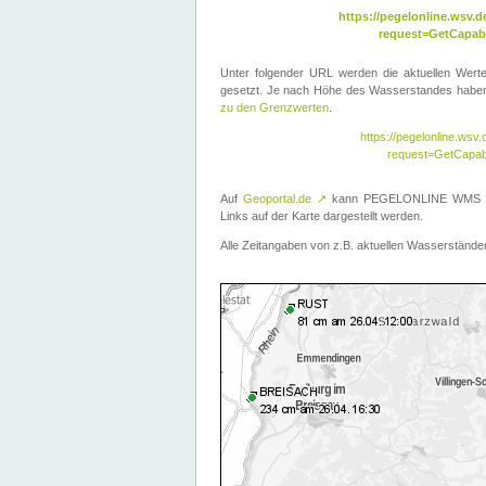
https://pegelonline.wsv
request=GetCapabi
Unter folgender URL werden die aktuellen Wer
gesetzt. Je nach Höhe des Wasserstandes haben 
zu den Grenzwerten
.
https://pegelonline.ws
request=GetCapab
Auf
Geoportal.de
↗
kann PEGELONLINE WMS übe
Links auf der Karte dargestellt werden.
Alle Zeitangaben von z.B. aktuellen Wasserständen 