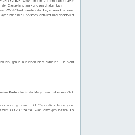
 PEGELONLINE WMS sind in verschiedene Layer
s in der Darstellung aus- und anschalten kann.
zw. WMS-Client werden die Layer meist in einer
 Layer mit einer Checkbox aktiviert und deaktiviert
d hin, graue auf einen nicht aktuellen. Ein nicht
ten Kartenclients die Möglichkeit mit einem Klick
 der oben genannten
GetCapabilities
hinzufügen.
nen zum
PEGELONLINE WMS
anzeigen lassen. Es