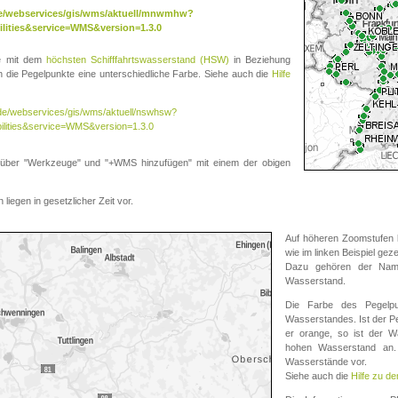
.de/webservices/gis/wms/aktuell/mnwmhw?
lities&service=WMS&version=1.3.0
te mit dem
höchsten Schifffahrtswasserstand (HSW)
in Beziehung
die Pegelpunkte eine unterschiedliche Farbe. Siehe auch die
Hilfe
v.de/webservices/gis/wms/aktuell/nswhsw?
ilities&service=WMS&version=1.3.0
r "Werkzeuge" und "+WMS hinzufügen" mit einem der obigen
liegen in gesetzlicher Zeit vor.
Auf höheren Zoomstufen k
wie im linken Beispiel gez
Dazu gehören der Name
Wasserstand.
Die Farbe des Pegelpu
Wasserstandes. Ist der Peg
er orange, so ist der Wa
hohen Wasserstand an. 
Wasserstände vor.
Siehe auch die
Hilfe zu d