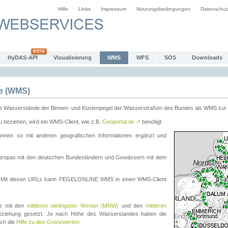
Hilfe
Links
Impressum
Nutzungsbedingungen
Datenschut
HyDAS-API
Visualisierung
WMS
WFS
SOS
Downloads
e (WMS)
e Wasserstände der Binnen- und Küstenpegel der Wasserstraßen des Bundes als WMS zur 
eziehen, wird ein WMS-Client, wie z.B.
Geoportal.de
↗
benötigt.
en so mit anderen geografischen Informationen ergänzt und
eleuropas mit den deutschen Bundesländern und Gewässern mit dem
. Mit diesen URLs kann PEGELONLINE WMS in einen WMS-Client
te mit den
mittleren niedrigsten Werten (MNW)
und den
mittleren
eziehung gesetzt. Je nach Höhe des Wasserstandes haben die
uch die
Hilfe zu den Grenzwerten
.