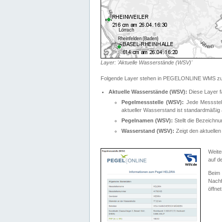
Layer: 'Aktuelle Wasserstände (WSV)'
Folgende Layer stehen in PEGELONLINE WMS zur
Aktuelle Wasserstände (WSV):
Diese Layer f
Pegelmessstelle (WSV):
Jede Messstelle
aktueller Wasserstand ist standardmäßig ä
Pegelnamen (WSV):
Stellt die Bezeich
Wasserstand (WSV):
Zeigt den aktuellen
Weite
auf d
Bei
Nachf
öffnet