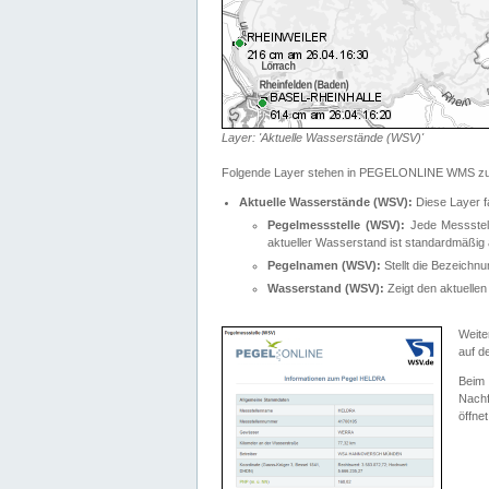
Layer: 'Aktuelle Wasserstände (WSV)'
Folgende Layer stehen in PEGELONLINE WMS zur
Aktuelle Wasserstände (WSV):
Diese Layer f
Pegelmessstelle (WSV):
Jede Messstelle
aktueller Wasserstand ist standardmäßig ä
Pegelnamen (WSV):
Stellt die Bezeich
Wasserstand (WSV):
Zeigt den aktuellen
Weite
auf d
Bei
Nachf
öffnet