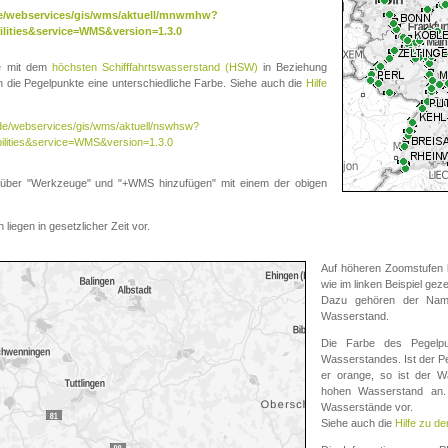
.de/webservices/gis/wms/aktuell/mnwmhw?
lities&service=WMS&version=1.3.0
te mit dem
höchsten Schifffahrtswasserstand (HSW)
in Beziehung
die Pegelpunkte eine unterschiedliche Farbe. Siehe auch die
Hilfe
v.de/webservices/gis/wms/aktuell/nswhsw?
ilities&service=WMS&version=1.3.0
r "Werkzeuge" und "+WMS hinzufügen" mit einem der obigen
liegen in gesetzlicher Zeit vor.
Auf höheren Zoomstufen k
wie im linken Beispiel gez
Dazu gehören der Name
Wasserstand.
Die Farbe des Pegelpu
Wasserstandes. Ist der Peg
er orange, so ist der Wa
hohen Wasserstand an. 
Wasserstände vor.
Siehe auch die
Hilfe zu d