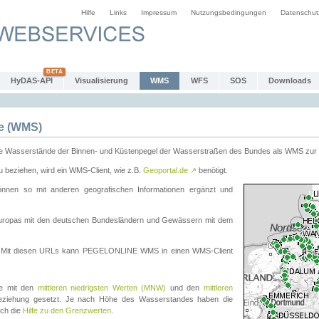
Hilfe
Links
Impressum
Nutzungsbedingungen
Datenschut
HyDAS-API
Visualisierung
WMS
WFS
SOS
Downloads
e (WMS)
e Wasserstände der Binnen- und Küstenpegel der Wasserstraßen des Bundes als WMS zur 
eziehen, wird ein WMS-Client, wie z.B.
Geoportal.de
↗
benötigt.
en so mit anderen geografischen Informationen ergänzt und
eleuropas mit den deutschen Bundesländern und Gewässern mit dem
. Mit diesen URLs kann PEGELONLINE WMS in einen WMS-Client
te mit den
mittleren niedrigsten Werten (MNW)
und den
mittleren
eziehung gesetzt. Je nach Höhe des Wasserstandes haben die
uch die
Hilfe zu den Grenzwerten
.