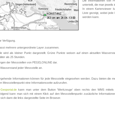
Die Informationen von
unterteilt, die man jeweil
In einem Kartenviewer b
Liste gezeigt, wobei jede
werden kann.
 Verfügung.
asst mehrere untergeordnete Layer zusammen.
 wird als kleiner Punkt dargestellt. Grüne Punkte weisen auf einen aktuellen Wasserstan
lter als 25 Stunden.
nungen der Messstellen von PEGELONLINE dar.
 Wasserstand jeder Messstelle an.
rgehende Informationen können für jede Messstelle eingesehen werden. Dazu bieten die meis
en Messstellenpunkt eine Informationsseite aufzurufen.
m
Geoportal.de
kann man unter dem Button 'Werkzeuge' oben rechts den WMS mittels
olgend kann man sich mit einem Klick auf den Messstellenpunkt zusätzliche Informatio
 sich dann die links dargestellte Seite im Browser.