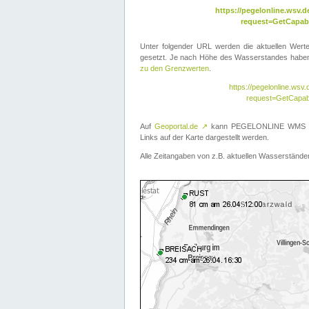
https://pegelonline.wsv
request=GetCapabi
Unter folgender URL werden die aktuellen Wer
gesetzt. Je nach Höhe des Wasserstandes haben 
zu den Grenzwerten
.
https://pegelonline.ws
request=GetCapab
Auf
Geoportal.de
↗
kann PEGELONLINE WMS übe
Links auf der Karte dargestellt werden.
Alle Zeitangaben von z.B. aktuellen Wasserständen 