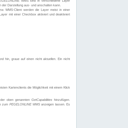
 PEGELONLINE WMS sind in verschiedene Layer
s in der Darstellung aus- und anschalten kann.
zw. WMS-Client werden die Layer meist in einer
 Layer mit einer Checkbox aktiviert und deaktiviert
d hin, graue auf einen nicht aktuellen. Ein nicht
ten Kartenclients die Möglichkeit mit einem Klick
 der oben genannten
GetCapabilities
hinzufügen.
nen zum
PEGELONLINE WMS
anzeigen lassen. Es