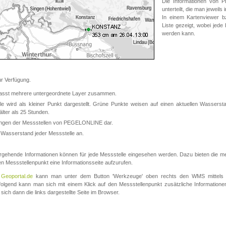
Die Informationen von
unterteilt, die man jeweil
In einem Kartenviewer b
Liste gezeigt, wobei jede
werden kann.
 Verfügung.
asst mehrere untergeordnete Layer zusammen.
 wird als kleiner Punkt dargestellt. Grüne Punkte weisen auf einen aktuellen Wasserstan
lter als 25 Stunden.
nungen der Messstellen von PEGELONLINE dar.
 Wasserstand jeder Messstelle an.
rgehende Informationen können für jede Messstelle eingesehen werden. Dazu bieten die meis
en Messstellenpunkt eine Informationsseite aufzurufen.
m
Geoportal.de
kann man unter dem Button 'Werkzeuge' oben rechts den WMS mittels
olgend kann man sich mit einem Klick auf den Messstellenpunkt zusätzliche Informatio
 sich dann die links dargestellte Seite im Browser.