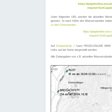
https://pegelonline.wsv
request=GetCapabi
Unter folgender URL werden die aktuellen Wer
gesetzt. Je nach Höhe des Wasserstandes haben 
zu den Grenzwerten
.
https://pegelonline.ws
request=GetCapab
Auf
Geoportal.de
↗
kann PEGELONLINE WMS übe
Links auf der Karte dargestellt werden.
Alle Zeitangaben von z.B. aktuellen Wasserständen 