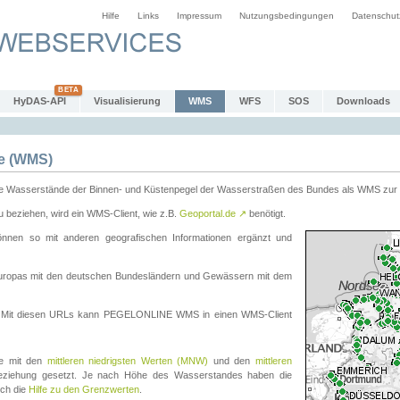
Hilfe
Links
Impressum
Nutzungsbedingungen
Datenschut
HyDAS-API
Visualisierung
WMS
WFS
SOS
Downloads
e (WMS)
e Wasserstände der Binnen- und Küstenpegel der Wasserstraßen des Bundes als WMS zur 
eziehen, wird ein WMS-Client, wie z.B.
Geoportal.de
↗
benötigt.
en so mit anderen geografischen Informationen ergänzt und
eleuropas mit den deutschen Bundesländern und Gewässern mit dem
. Mit diesen URLs kann PEGELONLINE WMS in einen WMS-Client
te mit den
mittleren niedrigsten Werten (MNW)
und den
mittleren
eziehung gesetzt. Je nach Höhe des Wasserstandes haben die
uch die
Hilfe zu den Grenzwerten
.