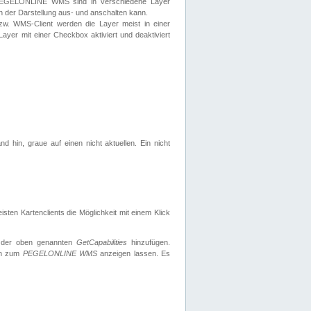
 PEGELONLINE WMS sind in verschiedene Layer
s in der Darstellung aus- und anschalten kann.
zw. WMS-Client werden die Layer meist in einer
 Layer mit einer Checkbox aktiviert und deaktiviert
d hin, graue auf einen nicht aktuellen. Ein nicht
ten Kartenclients die Möglichkeit mit einem Klick
 der oben genannten
GetCapabilities
hinzufügen.
nen zum
PEGELONLINE WMS
anzeigen lassen. Es