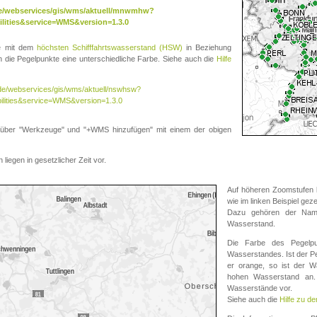
.de/webservices/gis/wms/aktuell/mnwmhw?
lities&service=WMS&version=1.3.0
te mit dem
höchsten Schifffahrtswasserstand (HSW)
in Beziehung
die Pegelpunkte eine unterschiedliche Farbe. Siehe auch die
Hilfe
v.de/webservices/gis/wms/aktuell/nswhsw?
ilities&service=WMS&version=1.3.0
r "Werkzeuge" und "+WMS hinzufügen" mit einem der obigen
liegen in gesetzlicher Zeit vor.
Auf höheren Zoomstufen k
wie im linken Beispiel gez
Dazu gehören der Name
Wasserstand.
Die Farbe des Pegelpu
Wasserstandes. Ist der Peg
er orange, so ist der Wa
hohen Wasserstand an. 
Wasserstände vor.
Siehe auch die
Hilfe zu d