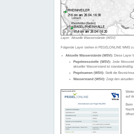
Layer: 'Aktuelle Wasserstände (WSV)'
Folgende Layer stehen in PEGELONLINE WMS zur
Aktuelle Wasserstände (WSV):
Diese Layer f
Pegelmessstelle (WSV):
Jede Messstelle
aktueller Wasserstand ist standardmäßig ä
Pegelnamen (WSV):
Stellt die Bezeich
Wasserstand (WSV):
Zeigt den aktuellen
Weite
auf d
Bei
Nachf
öffnet