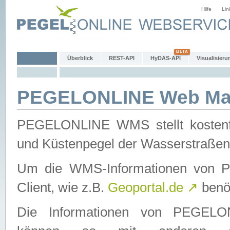
Hilfe
Lin
Überblick
REST-API
HyDAS-API
Visualisieru
PEGELONLINE Web Map
PEGELONLINE WMS stellt kostenfr
und Küstenpegel der Wasserstraßen
Um die WMS-Informationen von 
Client, wie z.B.
Geoportal.de
↗
benöt
Die Informationen von PEGE