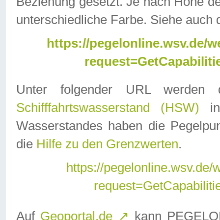
Beziehung gesetzt. Je nach Höhe d
unterschiedliche Farbe. Siehe auch 
https://pegelonline.wsv.de
request=GetCapabilit
Unter folgender URL werden
Schifffahrtswasserstand (HSW)
in
Wasserstandes haben die Pegelpunk
die
Hilfe zu den Grenzwerten
.
https://pegelonline.wsv.de
request=GetCapabilit
Auf
Geoportal.de
↗
kann PEGELON