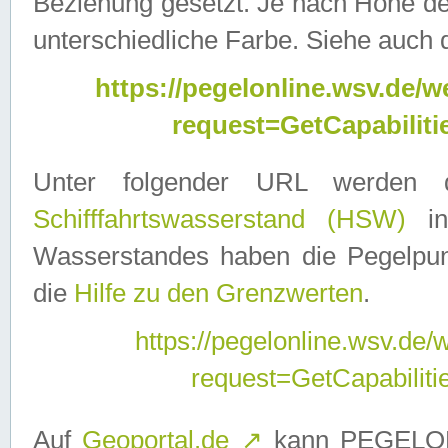
Beziehung gesetzt. Je nach Höhe d
unterschiedliche Farbe. Siehe auch 
https://pegelonline.wsv.de
request=GetCapabilit
Unter folgender URL werden
Schifffahrtswasserstand (HSW)
in
Wasserstandes haben die Pegelpunk
die
Hilfe zu den Grenzwerten
.
https://pegelonline.wsv.de
request=GetCapabilit
Auf
Geoportal.de
↗
kann PEGELON