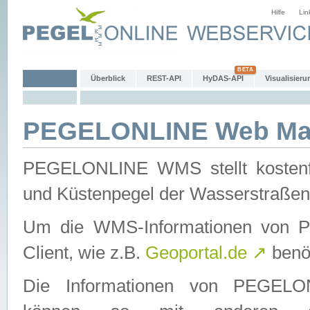
Hilfe
Lin
Überblick
REST-API
HyDAS-API
Visualisieru
PEGELONLINE Web Map
PEGELONLINE WMS stellt kostenfr
und Küstenpegel der Wasserstraßen
Um die WMS-Informationen von 
Client, wie z.B.
Geoportal.de
↗
benöt
Die Informationen von PEGE