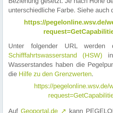
Beziehung gesetzt. Je nach Höhe d
unterschiedliche Farbe. Siehe auch 
https://pegelonline.wsv.de
request=GetCapabilit
Unter folgender URL werden
Schifffahrtswasserstand (HSW)
in
Wasserstandes haben die Pegelpunk
die
Hilfe zu den Grenzwerten
.
https://pegelonline.wsv.de
request=GetCapabilit
Auf
Geoportal.de
↗
kann PEGELON