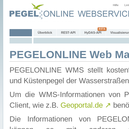
Hilfe
Lin
Überblick
REST-API
HyDAS-API
Visualisieru
PEGELONLINE Web Map
PEGELONLINE WMS stellt kostenfr
und Küstenpegel der Wasserstraßen
Um die WMS-Informationen von 
Client, wie z.B.
Geoportal.de
↗
benöt
Die Informationen von PEGE