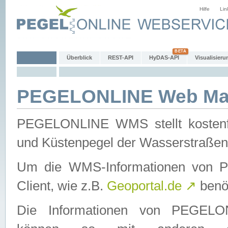
Hilfe
Lin
Überblick
REST-API
HyDAS-API
Visualisieru
PEGELONLINE Web Map
PEGELONLINE WMS stellt kostenfr
und Küstenpegel der Wasserstraßen
Um die WMS-Informationen von 
Client, wie z.B.
Geoportal.de
↗
benöt
Die Informationen von PEGE