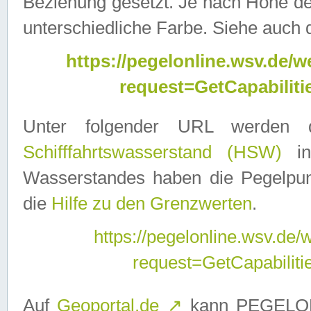
Beziehung gesetzt. Je nach Höhe d
unterschiedliche Farbe. Siehe auch 
https://pegelonline.wsv.de
request=GetCapabilit
Unter folgender URL werden
Schifffahrtswasserstand (HSW)
in
Wasserstandes haben die Pegelpunk
die
Hilfe zu den Grenzwerten
.
https://pegelonline.wsv.de
request=GetCapabilit
Auf
Geoportal.de
↗
kann PEGELON