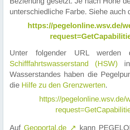
Beziehung gesetzt. Je nach Höhe d
unterschiedliche Farbe. Siehe auch 
https://pegelonline.wsv.de
request=GetCapabilit
Unter folgender URL werden
Schifffahrtswasserstand (HSW)
in
Wasserstandes haben die Pegelpunk
die
Hilfe zu den Grenzwerten
.
https://pegelonline.wsv.de
request=GetCapabilit
Auf
Geoportal.de
↗
kann PEGELON