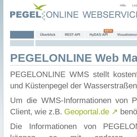
Hilfe
Lin
Überblick
REST-API
HyDAS-API
Visualisieru
PEGELONLINE Web Map
PEGELONLINE WMS stellt kostenfr
und Küstenpegel der Wasserstraßen
Um die WMS-Informationen von 
Client, wie z.B.
Geoportal.de
↗
benöt
Die Informationen von PEGE