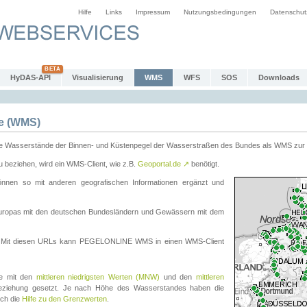
Hilfe
Links
Impressum
Nutzungsbedingungen
Datenschut
HyDAS-API
Visualisierung
WMS
WFS
SOS
Downloads
e (WMS)
e Wasserstände der Binnen- und Küstenpegel der Wasserstraßen des Bundes als WMS zur 
eziehen, wird ein WMS-Client, wie z.B.
Geoportal.de
↗
benötigt.
en so mit anderen geografischen Informationen ergänzt und
eleuropas mit den deutschen Bundesländern und Gewässern mit dem
. Mit diesen URLs kann PEGELONLINE WMS in einen WMS-Client
te mit den
mittleren niedrigsten Werten (MNW)
und den
mittleren
eziehung gesetzt. Je nach Höhe des Wasserstandes haben die
uch die
Hilfe zu den Grenzwerten
.