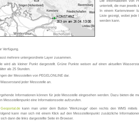
Die Informationen von
unterteilt, die man jeweil
In einem Kartenviewer b
Liste gezeigt, wobei jede
werden kann.
 Verfügung.
asst mehrere untergeordnete Layer zusammen.
 wird als kleiner Punkt dargestellt. Grüne Punkte weisen auf einen aktuellen Wasserstan
lter als 25 Stunden.
nungen der Messstellen von PEGELONLINE dar.
 Wasserstand jeder Messstelle an.
rgehende Informationen können für jede Messstelle eingesehen werden. Dazu bieten die meis
en Messstellenpunkt eine Informationsseite aufzurufen.
m
Geoportal.de
kann man unter dem Button 'Werkzeuge' oben rechts den WMS mittels
olgend kann man sich mit einem Klick auf den Messstellenpunkt zusätzliche Informatio
 sich dann die links dargestellte Seite im Browser.