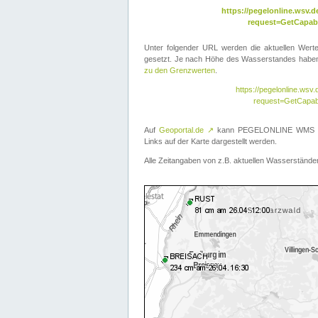
https://pegelonline.wsv
request=GetCapabi
Unter folgender URL werden die aktuellen Wer
gesetzt. Je nach Höhe des Wasserstandes haben 
zu den Grenzwerten
.
https://pegelonline.ws
request=GetCapab
Auf
Geoportal.de
↗
kann PEGELONLINE WMS übe
Links auf der Karte dargestellt werden.
Alle Zeitangaben von z.B. aktuellen Wasserständen 