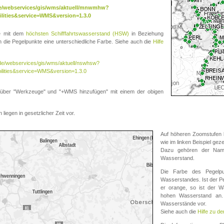
.de/webservices/gis/wms/aktuell/mnwmhw?
lities&service=WMS&version=1.3.0
te mit dem
höchsten Schifffahrtswasserstand (HSW)
in Beziehung
die Pegelpunkte eine unterschiedliche Farbe. Siehe auch die
Hilfe
v.de/webservices/gis/wms/aktuell/nswhsw?
ilities&service=WMS&version=1.3.0
r "Werkzeuge" und "+WMS hinzufügen" mit einem der obigen
liegen in gesetzlicher Zeit vor.
Auf höheren Zoomstufen k
wie im linken Beispiel gez
Dazu gehören der Name
Wasserstand.
Die Farbe des Pegelpu
Wasserstandes. Ist der Peg
er orange, so ist der Wa
hohen Wasserstand an. 
Wasserstände vor.
Siehe auch die
Hilfe zu d