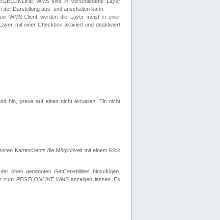
 PEGELONLINE WMS sind in verschiedene Layer
s in der Darstellung aus- und anschalten kann.
zw. WMS-Client werden die Layer meist in einer
 Layer mit einer Checkbox aktiviert und deaktiviert
d hin, graue auf einen nicht aktuellen. Ein nicht
ten Kartenclients die Möglichkeit mit einem Klick
 der oben genannten
GetCapabilities
hinzufügen.
nen zum
PEGELONLINE WMS
anzeigen lassen. Es