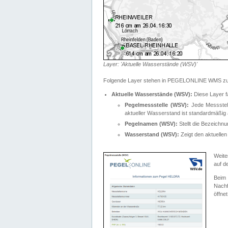
Layer: 'Aktuelle Wasserstände (WSV)'
Folgende Layer stehen in PEGELONLINE WMS zur
Aktuelle Wasserstände (WSV):
Diese Layer f
Pegelmessstelle (WSV):
Jede Messstelle
aktueller Wasserstand ist standardmäßig ä
Pegelnamen (WSV):
Stellt die Bezeich
Wasserstand (WSV):
Zeigt den aktuellen
Weite
auf d
Bei
Nachf
öffnet