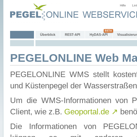
Hilfe
Lin
Überblick
REST-API
HyDAS-API
Visualisieru
PEGELONLINE Web Map
PEGELONLINE WMS stellt kostenfr
und Küstenpegel der Wasserstraßen
Um die WMS-Informationen von 
Client, wie z.B.
Geoportal.de
↗
benöt
Die Informationen von PEGE