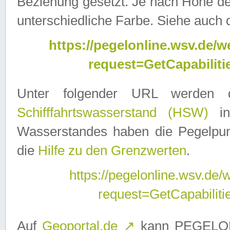
Beziehung gesetzt. Je nach Höhe d
unterschiedliche Farbe. Siehe auch 
https://pegelonline.wsv.de
request=GetCapabilit
Unter folgender URL werden
Schifffahrtswasserstand (HSW)
in
Wasserstandes haben die Pegelpunk
die
Hilfe zu den Grenzwerten
.
https://pegelonline.wsv.de
request=GetCapabilit
Auf
Geoportal.de
↗
kann PEGELON