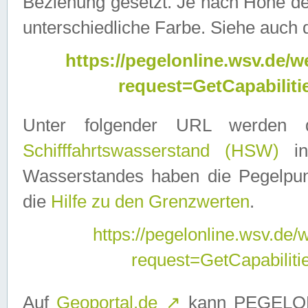
Beziehung gesetzt. Je nach Höhe d
unterschiedliche Farbe. Siehe auch 
https://pegelonline.wsv.de
request=GetCapabilit
Unter folgender URL werden
Schifffahrtswasserstand (HSW)
in
Wasserstandes haben die Pegelpunk
die
Hilfe zu den Grenzwerten
.
https://pegelonline.wsv.de
request=GetCapabilit
Auf
Geoportal.de
↗
kann PEGELON