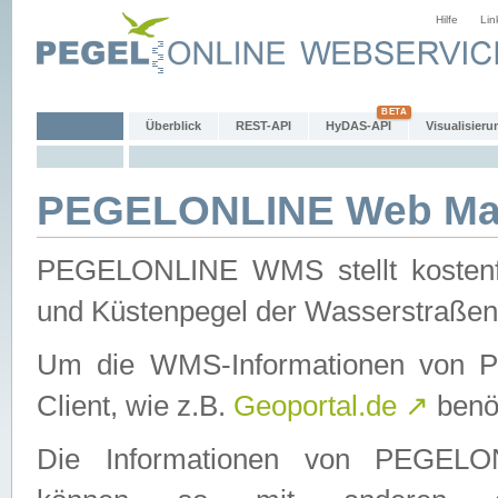
Hilfe
Lin
Überblick
REST-API
HyDAS-API
Visualisieru
PEGELONLINE Web Map
PEGELONLINE WMS stellt kostenfr
und Küstenpegel der Wasserstraßen
Um die WMS-Informationen von 
Client, wie z.B.
Geoportal.de
↗
benöt
Die Informationen von PEGE