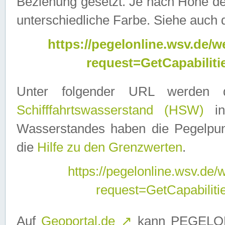
Beziehung gesetzt. Je nach Höhe d
unterschiedliche Farbe. Siehe auch 
https://pegelonline.wsv.de
request=GetCapabilit
Unter folgender URL werden
Schifffahrtswasserstand (HSW)
in
Wasserstandes haben die Pegelpunk
die
Hilfe zu den Grenzwerten
.
https://pegelonline.wsv.de
request=GetCapabilit
Auf
Geoportal.de
↗
kann PEGELON