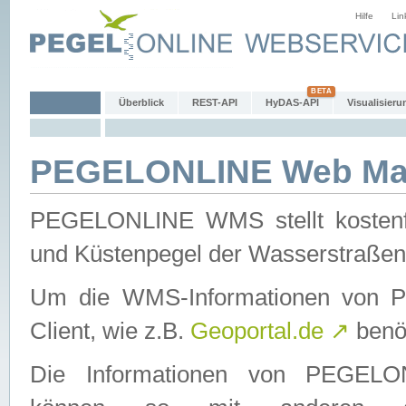
Hilfe
Lin
Überblick
REST-API
HyDAS-API
Visualisieru
PEGELONLINE Web Map
PEGELONLINE WMS stellt kostenfr
und Küstenpegel der Wasserstraßen
Um die WMS-Informationen von 
Client, wie z.B.
Geoportal.de
↗
benöt
Die Informationen von PEGE