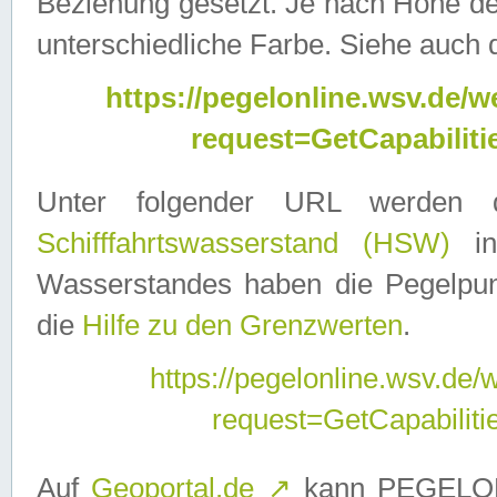
Beziehung gesetzt. Je nach Höhe d
unterschiedliche Farbe. Siehe auch 
https://pegelonline.wsv.de
request=GetCapabilit
Unter folgender URL werden
Schifffahrtswasserstand (HSW)
in
Wasserstandes haben die Pegelpunk
die
Hilfe zu den Grenzwerten
.
https://pegelonline.wsv.de
request=GetCapabilit
Auf
Geoportal.de
↗
kann PEGELON