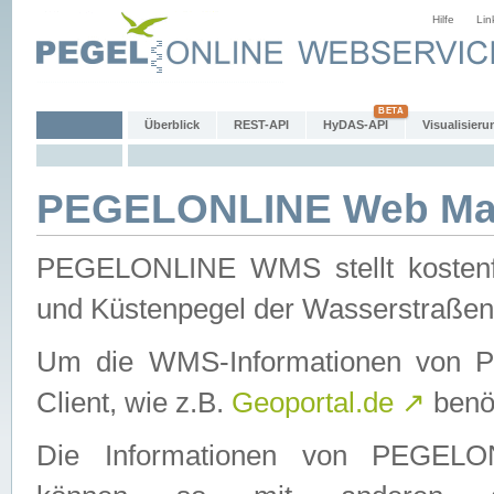
Hilfe
Lin
Überblick
REST-API
HyDAS-API
Visualisieru
PEGELONLINE Web Map
PEGELONLINE WMS stellt kostenfr
und Küstenpegel der Wasserstraßen
Um die WMS-Informationen von 
Client, wie z.B.
Geoportal.de
↗
benöt
Die Informationen von PEGE