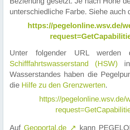
Beziehung gesetzt. Je nach Höhe d
unterschiedliche Farbe. Siehe auch 
https://pegelonline.wsv.de
request=GetCapabilit
Unter folgender URL werden
Schifffahrtswasserstand (HSW)
in
Wasserstandes haben die Pegelpunk
die
Hilfe zu den Grenzwerten
.
https://pegelonline.wsv.de
request=GetCapabilit
Auf
Geoportal.de
↗
kann PEGELON