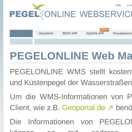
Hilfe
Lin
Überblick
REST-API
HyDAS-API
Visualisieru
PEGELONLINE Web Map
PEGELONLINE WMS stellt kostenfr
und Küstenpegel der Wasserstraßen
Um die WMS-Informationen von 
Client, wie z.B.
Geoportal.de
↗
benöt
Die Informationen von PEGE