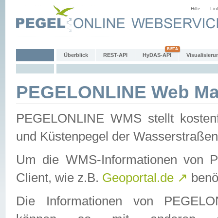
Hilfe
Lin
Überblick
REST-API
HyDAS-API
Visualisieru
PEGELONLINE Web Map
PEGELONLINE WMS stellt kostenfr
und Küstenpegel der Wasserstraßen
Um die WMS-Informationen von 
Client, wie z.B.
Geoportal.de
↗
benöt
Die Informationen von PEGE