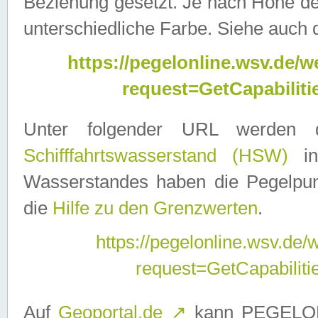
Beziehung gesetzt. Je nach Höhe d
unterschiedliche Farbe. Siehe auch 
https://pegelonline.wsv.de
request=GetCapabilit
Unter folgender URL werden
Schifffahrtswasserstand (HSW)
in
Wasserstandes haben die Pegelpunk
die
Hilfe zu den Grenzwerten
.
https://pegelonline.wsv.de
request=GetCapabilit
Auf
Geoportal.de
↗
kann PEGELON