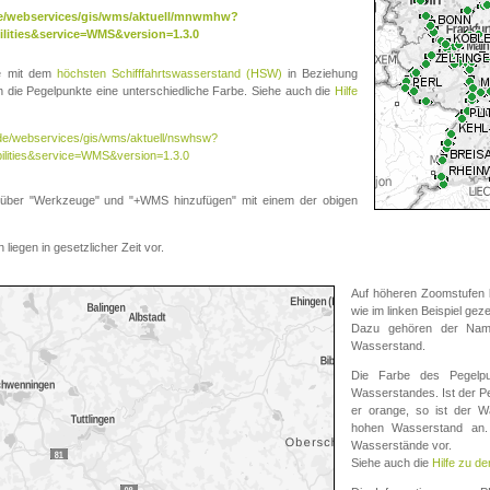
.de/webservices/gis/wms/aktuell/mnwmhw?
lities&service=WMS&version=1.3.0
te mit dem
höchsten Schifffahrtswasserstand (HSW)
in Beziehung
die Pegelpunkte eine unterschiedliche Farbe. Siehe auch die
Hilfe
v.de/webservices/gis/wms/aktuell/nswhsw?
ilities&service=WMS&version=1.3.0
r "Werkzeuge" und "+WMS hinzufügen" mit einem der obigen
liegen in gesetzlicher Zeit vor.
Auf höheren Zoomstufen k
wie im linken Beispiel gez
Dazu gehören der Name
Wasserstand.
Die Farbe des Pegelpu
Wasserstandes. Ist der Peg
er orange, so ist der Wa
hohen Wasserstand an. 
Wasserstände vor.
Siehe auch die
Hilfe zu d