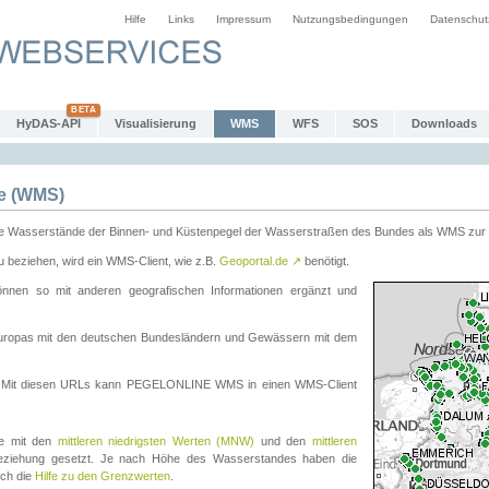
Hilfe
Links
Impressum
Nutzungsbedingungen
Datenschut
HyDAS-API
Visualisierung
WMS
WFS
SOS
Downloads
e (WMS)
e Wasserstände der Binnen- und Küstenpegel der Wasserstraßen des Bundes als WMS zur 
eziehen, wird ein WMS-Client, wie z.B.
Geoportal.de
↗
benötigt.
en so mit anderen geografischen Informationen ergänzt und
eleuropas mit den deutschen Bundesländern und Gewässern mit dem
. Mit diesen URLs kann PEGELONLINE WMS in einen WMS-Client
te mit den
mittleren niedrigsten Werten (MNW)
und den
mittleren
eziehung gesetzt. Je nach Höhe des Wasserstandes haben die
uch die
Hilfe zu den Grenzwerten
.