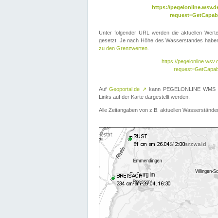
https://pegelonline.wsv
request=GetCapabi
Unter folgender URL werden die aktuellen Wer
gesetzt. Je nach Höhe des Wasserstandes haben 
zu den Grenzwerten
.
https://pegelonline.ws
request=GetCapab
Auf
Geoportal.de
↗
kann PEGELONLINE WMS übe
Links auf der Karte dargestellt werden.
Alle Zeitangaben von z.B. aktuellen Wasserständen 