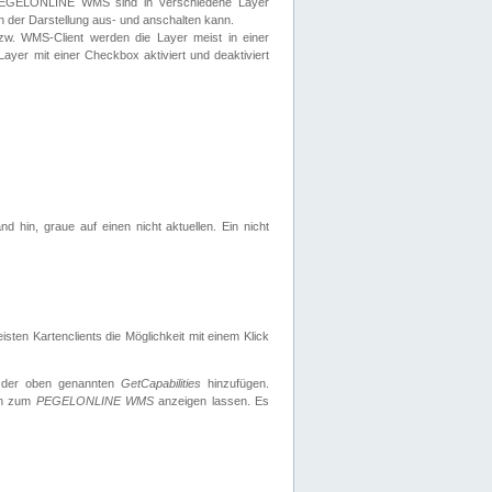
 PEGELONLINE WMS sind in verschiedene Layer
s in der Darstellung aus- und anschalten kann.
zw. WMS-Client werden die Layer meist in einer
 Layer mit einer Checkbox aktiviert und deaktiviert
d hin, graue auf einen nicht aktuellen. Ein nicht
ten Kartenclients die Möglichkeit mit einem Klick
 der oben genannten
GetCapabilities
hinzufügen.
nen zum
PEGELONLINE WMS
anzeigen lassen. Es