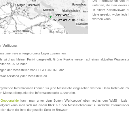
Die Informationen von
unterteilt, die man jeweil
In einem Kartenviewer b
Liste gezeigt, wobei jede
werden kann.
 Verfügung.
asst mehrere untergeordnete Layer zusammen.
 wird als kleiner Punkt dargestellt. Grüne Punkte weisen auf einen aktuellen Wasserstan
lter als 25 Stunden.
nungen der Messstellen von PEGELONLINE dar.
 Wasserstand jeder Messstelle an.
rgehende Informationen können für jede Messstelle eingesehen werden. Dazu bieten die meis
en Messstellenpunkt eine Informationsseite aufzurufen.
m
Geoportal.de
kann man unter dem Button 'Werkzeuge' oben rechts den WMS mittels
olgend kann man sich mit einem Klick auf den Messstellenpunkt zusätzliche Informatio
 sich dann die links dargestellte Seite im Browser.