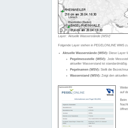
Layer: 'Aktuelle Wasserstände (WSV)'
Folgende Layer stehen in PEGELONLINE WMS zur
Aktuelle Wasserstände (WSV):
Diese Layer f
Pegelmessstelle (WSV):
Jede Messstelle
aktueller Wasserstand ist standardmäßig ä
Pegelnamen (WSV):
Stellt die Bezeich
Wasserstand (WSV):
Zeigt den aktuellen
Weite
auf d
Bei
Nachf
öffnet