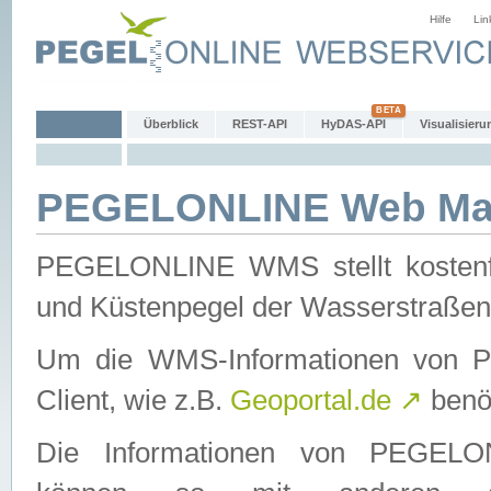
Hilfe
Lin
Überblick
REST-API
HyDAS-API
Visualisieru
PEGELONLINE Web Map
PEGELONLINE WMS stellt kostenfr
und Küstenpegel der Wasserstraßen
Um die WMS-Informationen von 
Client, wie z.B.
Geoportal.de
↗
benöt
Die Informationen von PEGE