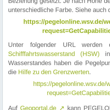
Beziehung gesetzt. Je nach Höhe d
unterschiedliche Farbe. Siehe auch 
https://pegelonline.wsv.de
request=GetCapabilit
Unter folgender URL werden
Schifffahrtswasserstand (HSW)
in
Wasserstandes haben die Pegelpunk
die
Hilfe zu den Grenzwerten
.
https://pegelonline.wsv.de
request=GetCapabilit
Auf
Geoportal.de
↗
kann PEGELON